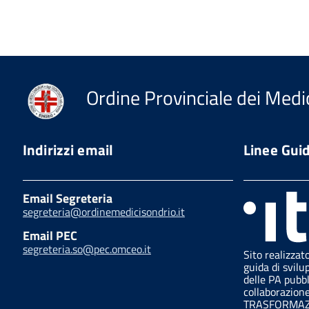
Ordine Provinciale dei Medic
Indirizzi email
Linee Gui
Email Segreteria
segreteria@ordinemedicisondrio.it
Email PEC
segreteria.so@pec.omceo.it
Sito realizzat
guida di svilu
delle PA pubb
collaborazion
TRASFORMAZI