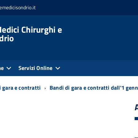
medicisondrio.it
edici Chirurghi e
drio
ne
Servizi Online
 gara e contratti
Bandi di gara e contratti dall'1 gen